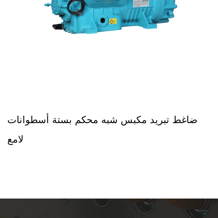
ت
ضاغط تبريد مكبس شبه محكم بستة أسطوانا
ع
لام