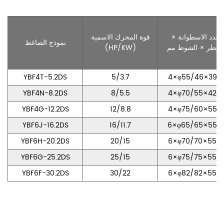
عدد الاسطوانة ×
قوة المحرك الاسمية
نموذج الضاغط
القطر × الشوط مم
(HP/KW)
YBF4T-5.2DS
5/3.7
4×φ55/46×39.3
YBF4N-8.2DS
8/5.5
4×φ70/55×42.0
YBF4G-12.2DS
12/8.8
4×φ75/60×55.0
YBF6J-16.2DS
16/11.7
6×φ65/65×55.0
YBF6H-20.2DS
20/15
6×φ70/70×55.0
YBF6G-25.2DS
25/15
6×φ75/75×55.0
YBF6F-30.2DS
30/22
6×φ82/82×55.0